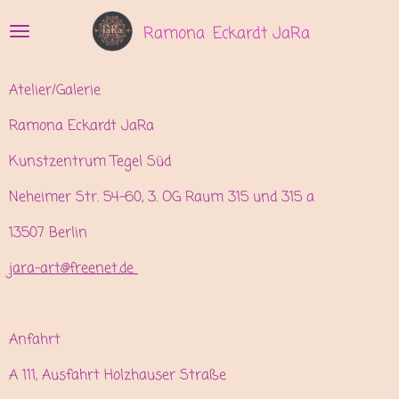
Zum
Ramona
Eckardt JaRa
Hauptinhalt
springen
Atelier/Galerie
Ramona Eckardt JaRa
Kunstzentrum Tegel Süd
Neheimer Str. 54-60, 3. OG Raum 315 und 315 a
13507 Berlin
jara-art@freenet.de
Anfahrt
A 111, Ausfahrt Holzhauser Straße